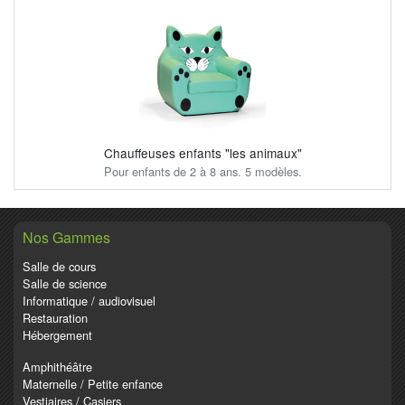
Chauffeuses enfants "les animaux"
Pour enfants de 2 à 8 ans. 5 modèles.
Nos Gammes
Salle de cours
Salle de science
Informatique / audiovisuel
Restauration
Hébergement
Amphithéâtre
Maternelle / Petite enfance
Vestiaires / Casiers