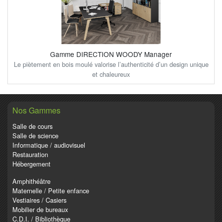
Gamme DIRECTION WOODY Manager
Le piètement en bois moulé valorise l’authenticité d’un design unique
et chaleureux
Nos Gammes
Salle de cours
Salle de science
Informatique / audiovisuel
Restauration
Hébergement
Amphithéâtre
Maternelle / Petite enfance
Vestiaires / Casiers
Mobilier de bureaux
C.D.I. / Bibliothèque