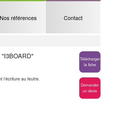
Nos références
Contact
 "I3BOARD"
Télécharger
la fiche
 l'écriture au feutre.
Demander
un devis