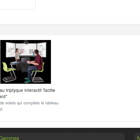
u triptyque Interactif Tactile
ard"
de volets qui complète le tableau
rd
 Gammes
N