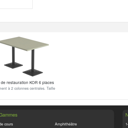
 de restauration KOR 6 places
ent à 2 colonnes centrales. Taille
 Gammes
N
de cours
Amphithéâtre
1