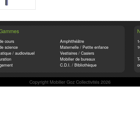
 Gammes
N
de cours
Amphithéâtre
1
de science
Maternelle / Petite enfance
1
atique / audiovisuel
Vestiaires / Casiers
ration
Mobilier de bureaux
T
gement
C.D.I. / Bibliothèque
o
Copyright Mobilier Goz Collectivités 2026