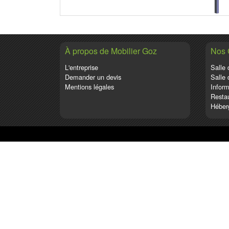
À propos de Mobilier Goz
Nos
L'entreprise
Salle 
Demander un devis
Salle 
Mentions légales
Inform
Restau
Héber