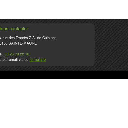
ous contacter
4 rue des Troprès Z.A. de Culoison
0150 SAINTE-MAURE
él.
03 25 70 22 10
u par email via ce
formulaire