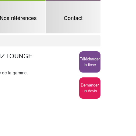
Nos références
Contact
NZ LOUNGE
Télécharger
la fiche
le de la gamme.
Demander
un devis