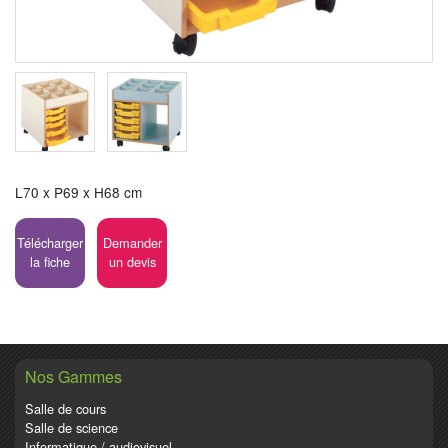
L70 x P69 x H68 cm
Télécharger
Demander
la fiche
un devis
Nos Gammes
Salle de cours
Salle de science
Informatique / audiovisuel