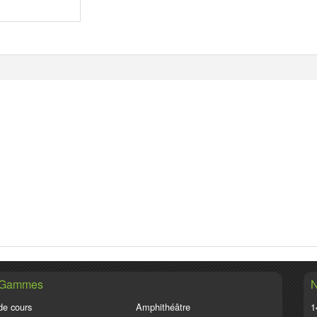
 Gammes
N
de cours
Amphithéâtre
1