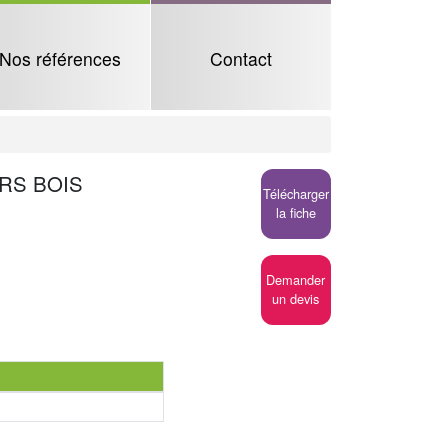
Nos références
Contact
IRS BOIS
Télécharger
la fiche
Demander
un devis