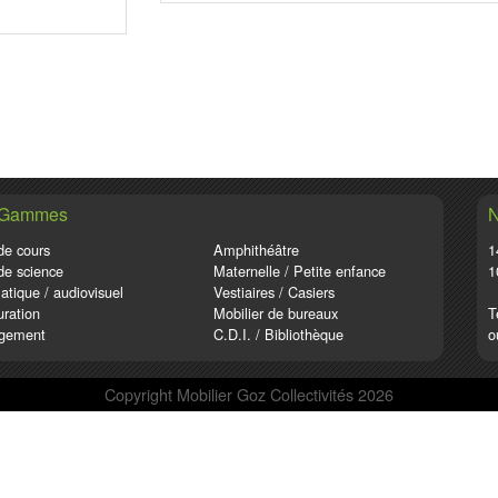
 Gammes
N
de cours
Amphithéâtre
1
de science
Maternelle / Petite enfance
1
atique / audiovisuel
Vestiaires / Casiers
ration
Mobilier de bureaux
T
gement
C.D.I. / Bibliothèque
o
Copyright Mobilier Goz Collectivités 2026