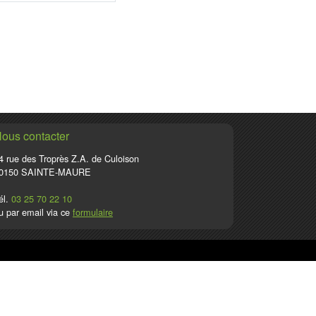
ous contacter
4 rue des Troprès Z.A. de Culoison
0150 SAINTE-MAURE
él.
03 25 70 22 10
u par email via ce
formulaire