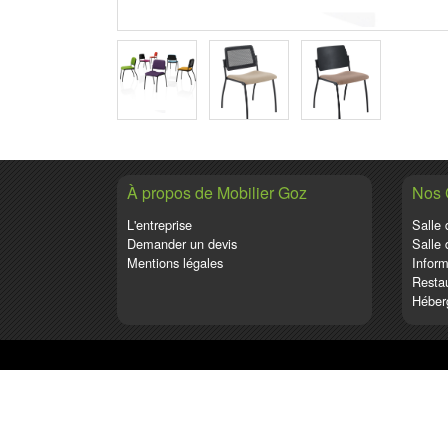
À propos de Mobilier Goz
Nos
L'entreprise
Salle 
Demander un devis
Salle 
Mentions légales
Inform
Restau
Héber