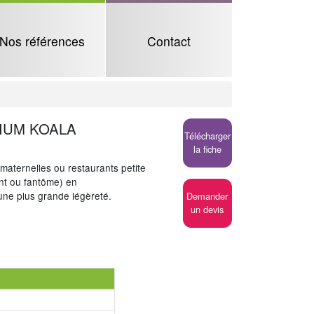
Nos références
Contact
IUM KOALA
Télécharger
la fiche
 maternelles ou restaurants petite
nt ou fantôme) en
 une plus grande légèreté.
Demander
un devis