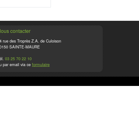
ous contacter
4 rue des Troprès Z.A. de Culoison
0150 SAINTE-MAURE
él.
03 25 70 22 10
u par email via ce
formulaire