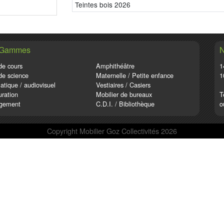
Teintes bois 2026
 Gammes
N
de cours
Amphithéâtre
1
de science
Maternelle / Petite enfance
1
atique / audiovisuel
Vestiaires / Casiers
ration
Mobilier de bureaux
T
gement
C.D.I. / Bibliothèque
o
Copyright Mobilier Goz Collectivités 2026