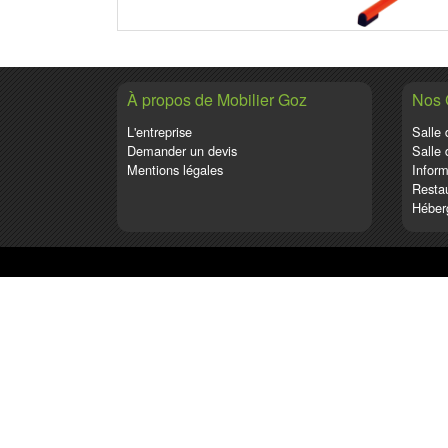
À propos de Mobilier Goz
Nos
L'entreprise
Salle 
Demander un devis
Salle 
Mentions légales
Inform
Restau
Héber