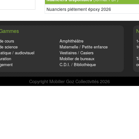
Nuanciers piétement époxy 2026
 Gammes
N
de cours
Amphithéâtre
1
de science
Maternelle / Petite enfance
1
atique / audiovisuel
Vestiaires / Casiers
ration
Mobilier de bureaux
T
gement
C.D.I. / Bibliothèque
o
Copyright Mobilier Goz Collectivités 2026