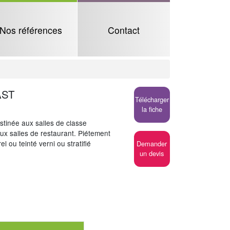
Nos références
Contact
AST
Télécharger
la fiche
stinée aux salles de classe
'aux salles de restaurant. Piétement
l ou teinté verni ou stratifié
Demander
un devis