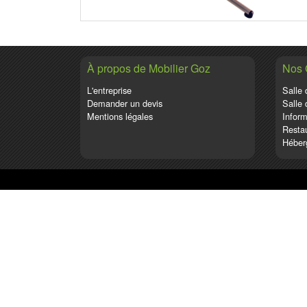
À propos de Mobilier Goz
Nos
L'entreprise
Salle 
Demander un devis
Salle 
Mentions légales
Inform
Restau
Héber