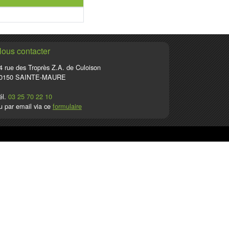
ous contacter
4 rue des Troprès Z.A. de Culoison
0150 SAINTE-MAURE
él.
03 25 70 22 10
u par email via ce
formulaire