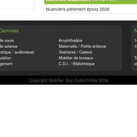
Nuanciers piétement époxy 2026
 Gammes
N
de cours
Amphithéâtre
1
de science
Maternelle / Petite enfance
1
atique / audiovisuel
Vestiaires / Casiers
ration
Mobilier de bureaux
T
gement
C.D.I. / Bibliothèque
o
Copyright Mobilier Goz Collectivités 2026