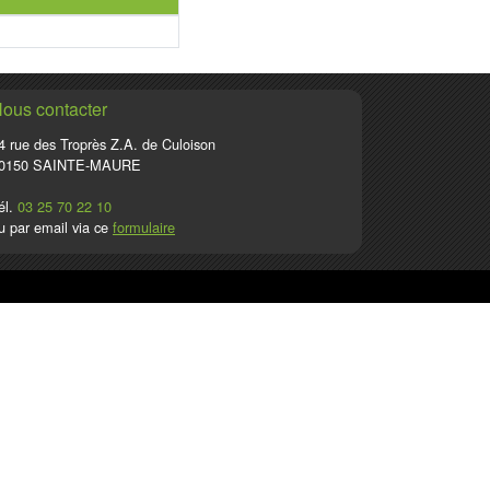
ous contacter
4 rue des Troprès Z.A. de Culoison
0150 SAINTE-MAURE
él.
03 25 70 22 10
u par email via ce
formulaire