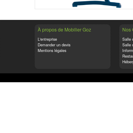
À propos de Mobilier Goz
Nos
L'entreprise
Salle 
Demander un devis
Salle 
Mentions légales
Inform
Restau
Héber